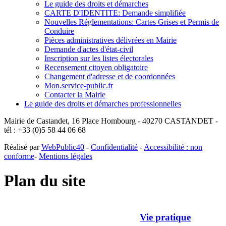
Le guide des droits et démarches
CARTE D'IDENTITE: Demande simplifiée
Nouvelles Réglementations: Cartes Grises et Permis de
Conduire
Pièces administratives délivrées en Mairie
Demande d'actes d'état-civil
Inscription sur les listes électorales
Recensement citoyen obligatoire
Changement d'adresse et de coordonnées
Mon.service-public.fr
Contacter la Mairie
Le guide des droits et démarches professionnelles
Mairie de Castandet, 16 Place Hombourg - 40270 CASTANDET -
tél : +33 (0)5 58 44 06 68
Réalisé par
WebPublic40
-
Confidentialité
-
Accessibilité : non
conforme
-
Mentions légales
Plan du site
Vie pratique