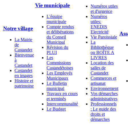
Vie municipale
Numéros utiles
et d'urgence
L'équipe
Numéros
municipale
utiles:
Compte rendus
ENEDIS
Notre village
et délibérations
Electricité
Ass
du Conseil
Vie Paroissiale
La Mairie
Municipal
La
de
Révision du
Bibliothèque
Castandet
PLUI
ou BOÎTE A
Bienvenue
Les
LIVRES
à
Commissions
Location des
Castandet
Castandétoises
salles de
Castandet
Les Employés
Castandet
en images
Municipaux
Commerces et
Histoire et
Le Bulletin
artisanat
patrimoine
municipal
Environnement
Travaux en cours
Vos démarches
et terminés
administratives
Intercommunalité
Professionnels
Le Budget
: Le guide des
droits et
démarches