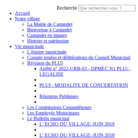
Recherche
Accueil
Notre village
La Mairie de Castandet
Bienvenue à Castandet
Castandet en images
Histoire et patrimoine
Vie municipale
L'équipe municipale
Compte rendus et délibérations du Conseil Municipal
Révision du PLUI
Arrêté n° 2022-URB-03 - DPMEC N1 PLUi -
LEGALISE
PLUI - MODALITE DE CONCERTATION
Réunions Publiques
Les Commissions Castandétoises
Les Employés Municipaux
Le Bulletin municipal
L' ECHO DU VILLAGE: JUIN 2019
L' ECHO DU VILLAGE: JUIN 2018