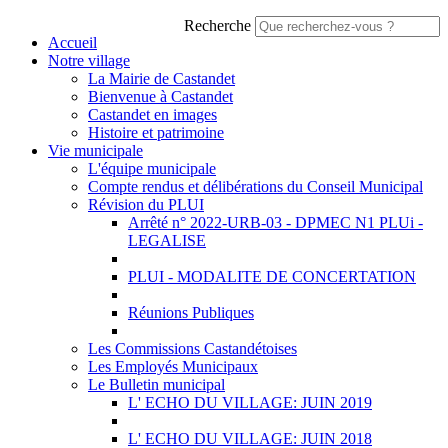
Recherche
Accueil
Notre village
La Mairie de Castandet
Bienvenue à Castandet
Castandet en images
Histoire et patrimoine
Vie municipale
L'équipe municipale
Compte rendus et délibérations du Conseil Municipal
Révision du PLUI
Arrêté n° 2022-URB-03 - DPMEC N1 PLUi -
LEGALISE
PLUI - MODALITE DE CONCERTATION
Réunions Publiques
Les Commissions Castandétoises
Les Employés Municipaux
Le Bulletin municipal
L' ECHO DU VILLAGE: JUIN 2019
L' ECHO DU VILLAGE: JUIN 2018