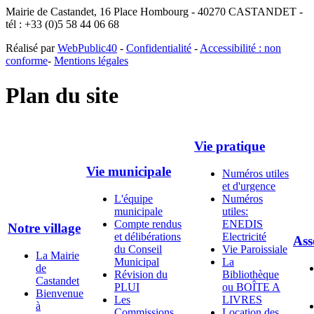
Mairie de Castandet, 16 Place Hombourg - 40270 CASTANDET -
tél : +33 (0)5 58 44 06 68
Réalisé par
WebPublic40
-
Confidentialité
-
Accessibilité : non
conforme
-
Mentions légales
Plan du site
Vie pratique
Vie municipale
Numéros utiles
et d'urgence
L'équipe
Numéros
municipale
utiles:
Compte rendus
ENEDIS
Notre village
et délibérations
Electricité
Ass
du Conseil
Vie Paroissiale
La Mairie
Municipal
La
de
Révision du
Bibliothèque
Castandet
PLUI
ou BOÎTE A
Bienvenue
Les
LIVRES
à
Commissions
Location des