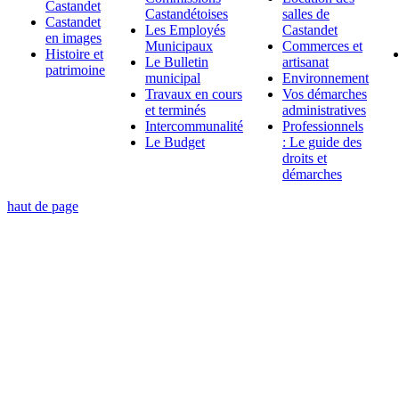
Castandet
Castandétoises
salles de
Castandet
Les Employés
Castandet
en images
Municipaux
Commerces et
Histoire et
Le Bulletin
artisanat
patrimoine
municipal
Environnement
Travaux en cours
Vos démarches
et terminés
administratives
Intercommunalité
Professionnels
Le Budget
: Le guide des
droits et
démarches
haut de page