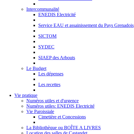
Intercommunalité
ENEDIS Electricité
Service EAU et assainissement du Pays Grenadois
SICTOM
SYDEC
SIAEP des Arbouts
Le Budget
Les dépenses
Les recettes
Vie pratique
Numéros utiles et d'urgence
Numéros utiles: ENEDIS Electricité
Vie Paroissiale
Cimetière et Concessions
La Bibliothèque ou BOÎTE A LIVRES
Location des salles de Castandet