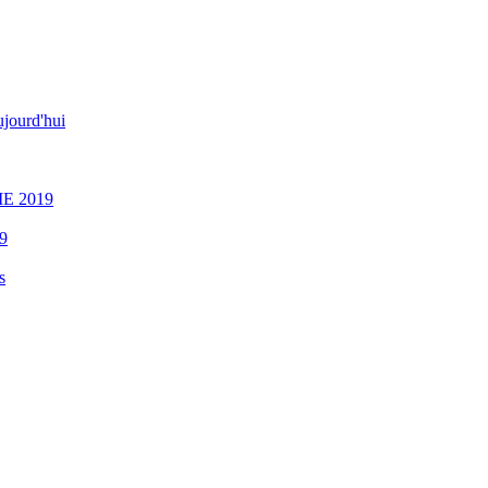
jourd'hui
E 2019
9
s