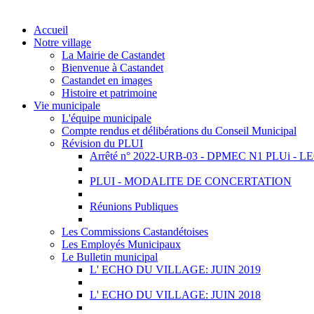
Accueil
Notre village
La Mairie de Castandet
Bienvenue à Castandet
Castandet en images
Histoire et patrimoine
Vie municipale
L'équipe municipale
Compte rendus et délibérations du Conseil Municipal
Révision du PLUI
Arrêté n° 2022-URB-03 - DPMEC N1 PLUi - 
PLUI - MODALITE DE CONCERTATION
Réunions Publiques
Les Commissions Castandétoises
Les Employés Municipaux
Le Bulletin municipal
L' ECHO DU VILLAGE: JUIN 2019
L' ECHO DU VILLAGE: JUIN 2018