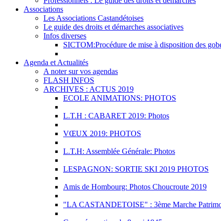
Professionnels : Le guide des droits et démarches
Associations
Les Associations Castandétoises
Le guide des droits et démarches associatives
Infos diverses
SICTOM:Procédure de mise à disposition des gobele
Agenda et Actualités
A noter sur vos agendas
FLASH INFOS
ARCHIVES : ACTUS 2019
ECOLE ANIMATIONS: PHOTOS
L.T.H : CABARET 2019: Photos
VŒUX 2019: PHOTOS
L.T.H: Assemblée Générale: Photos
LESPAGNON: SORTIE SKI 2019 PHOTOS
Amis de Hombourg: Photos Choucroute 2019
"LA CASTANDETOISE" : 3ème Marche Patrimoni