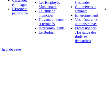
Castandet
Les Employés
Castandet
en images
Municipaux
Commerces et
Histoire et
Le Bulletin
artisanat
patrimoine
municipal
Environnement
Travaux en cours
Vos démarches
et terminés
administratives
Intercommunalité
Professionnels
Le Budget
: Le guide des
droits et
démarches
haut de page