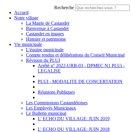
Recherche
Accueil
Notre village
La Mairie de Castandet
Bienvenue à Castandet
Castandet en images
Histoire et patrimoine
Vie municipale
L'équipe municipale
Compte rendus et délibérations du Conseil Municipal
Révision du PLUI
Arrêté n° 2022-URB-03 - DPMEC N1 PLUi -
LEGALISE
PLUI - MODALITE DE CONCERTATION
Réunions Publiques
Les Commissions Castandétoises
Les Employés Municipaux
Le Bulletin municipal
L' ECHO DU VILLAGE: JUIN 2019
L' ECHO DU VILLAGE: JUIN 2018