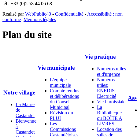
tél : +33 (0)5 58 44 06 68
Réalisé par
WebPublic40
-
Confidentialité
-
Accessibilité : non
conforme
-
Mentions légales
Plan du site
Vie pratique
Vie municipale
Numéros utiles
et d'urgence
L'équipe
Numéros
municipale
utiles:
Compte rendus
ENEDIS
Notre village
et délibérations
Electricité
Ass
du Conseil
Vie Paroissiale
La Mairie
Municipal
La
de
Révision du
Bibliothèque
Castandet
PLUI
ou BOÎTE A
Bienvenue
Les
LIVRES
à
Commissions
Location des
Castandet
Castandétoises
salles de