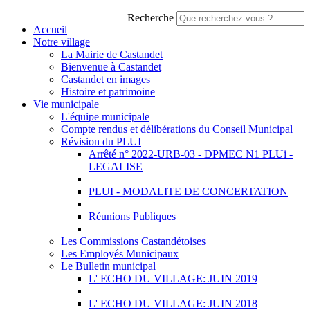
Recherche
Accueil
Notre village
La Mairie de Castandet
Bienvenue à Castandet
Castandet en images
Histoire et patrimoine
Vie municipale
L'équipe municipale
Compte rendus et délibérations du Conseil Municipal
Révision du PLUI
Arrêté n° 2022-URB-03 - DPMEC N1 PLUi -
LEGALISE
PLUI - MODALITE DE CONCERTATION
Réunions Publiques
Les Commissions Castandétoises
Les Employés Municipaux
Le Bulletin municipal
L' ECHO DU VILLAGE: JUIN 2019
L' ECHO DU VILLAGE: JUIN 2018