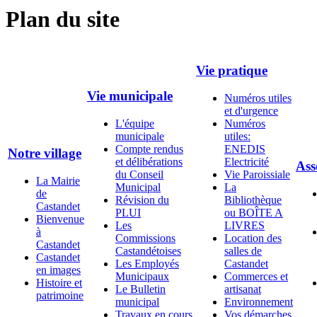
Plan du site
Vie pratique
Vie municipale
Numéros utiles
et d'urgence
L'équipe
Numéros
municipale
utiles:
Compte rendus
ENEDIS
Notre village
et délibérations
Electricité
Ass
du Conseil
Vie Paroissiale
La Mairie
Municipal
La
de
Révision du
Bibliothèque
Castandet
PLUI
ou BOÎTE A
Bienvenue
Les
LIVRES
à
Commissions
Location des
Castandet
Castandétoises
salles de
Castandet
Les Employés
Castandet
en images
Municipaux
Commerces et
Histoire et
Le Bulletin
artisanat
patrimoine
municipal
Environnement
Travaux en cours
Vos démarches