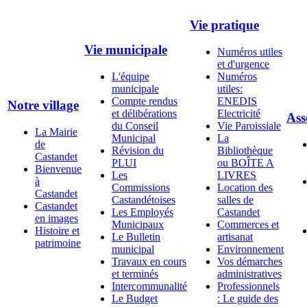
Vie pratique
Vie municipale
Numéros utiles
et d'urgence
L'équipe
Numéros
municipale
utiles:
Compte rendus
ENEDIS
Notre village
et délibérations
Electricité
Ass
du Conseil
Vie Paroissiale
La Mairie
Municipal
La
de
Révision du
Bibliothèque
Castandet
PLUI
ou BOÎTE A
Bienvenue
Les
LIVRES
à
Commissions
Location des
Castandet
Castandétoises
salles de
Castandet
Les Employés
Castandet
en images
Municipaux
Commerces et
Histoire et
Le Bulletin
artisanat
patrimoine
municipal
Environnement
Travaux en cours
Vos démarches
et terminés
administratives
Intercommunalité
Professionnels
Le Budget
: Le guide des