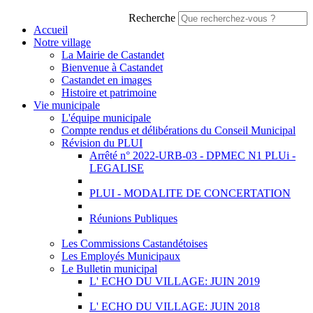
Recherche
Accueil
Notre village
La Mairie de Castandet
Bienvenue à Castandet
Castandet en images
Histoire et patrimoine
Vie municipale
L'équipe municipale
Compte rendus et délibérations du Conseil Municipal
Révision du PLUI
Arrêté n° 2022-URB-03 - DPMEC N1 PLUi -
LEGALISE
PLUI - MODALITE DE CONCERTATION
Réunions Publiques
Les Commissions Castandétoises
Les Employés Municipaux
Le Bulletin municipal
L' ECHO DU VILLAGE: JUIN 2019
L' ECHO DU VILLAGE: JUIN 2018