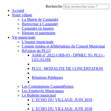
Recherche
Accueil
Notre village
La Mairie de Castandet
Bienvenue à Castandet
Castandet en images
Histoire et patrimoine
Vie municipale
L'équipe municipale
Compte rendus et délibérations du Conseil Municipal
Révision du PLUI
Arrêté n° 2022-URB-03 - DPMEC N1 PLUi -
LEGALISE
PLUI - MODALITE DE CONCERTATION
Réunions Publiques
Les Commissions Castandétoises
Les Employés Municipaux
Le Bulletin municipal
L' ECHO DU VILLAGE: JUIN 2019
L' ECHO DU VILLAGE: JUIN 2018