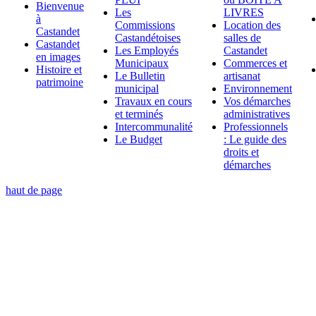
Bienvenue
Les
LIVRES
à
Commissions
Location des
Castandet
Castandétoises
salles de
Castandet
Les Employés
Castandet
en images
Municipaux
Commerces et
Histoire et
Le Bulletin
artisanat
patrimoine
municipal
Environnement
Travaux en cours
Vos démarches
et terminés
administratives
Intercommunalité
Professionnels
Le Budget
: Le guide des
droits et
démarches
haut de page