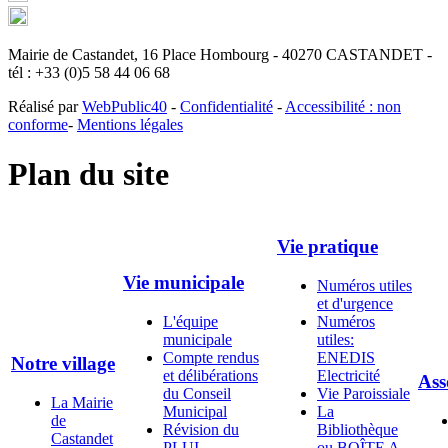
Mairie de Castandet, 16 Place Hombourg - 40270 CASTANDET -
tél : +33 (0)5 58 44 06 68
Réalisé par
WebPublic40
-
Confidentialité
-
Accessibilité : non
conforme
-
Mentions légales
Plan du site
Vie pratique
Vie municipale
Numéros utiles
et d'urgence
L'équipe
Numéros
municipale
utiles:
Compte rendus
ENEDIS
Notre village
et délibérations
Electricité
Ass
du Conseil
Vie Paroissiale
La Mairie
Municipal
La
de
Révision du
Bibliothèque
Castandet
PLUI
ou BOÎTE A